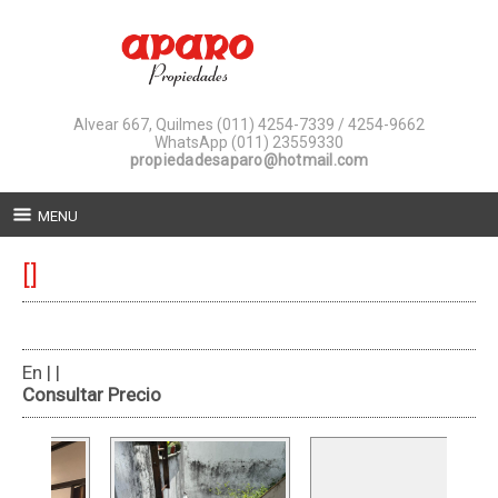
Alvear 667, Quilmes
(011) 4254-7339 / 4254-9662
WhatsApp (011) 23559330
propiedadesaparo@hotmail.com
MENU
[]
En | |
Consultar Precio