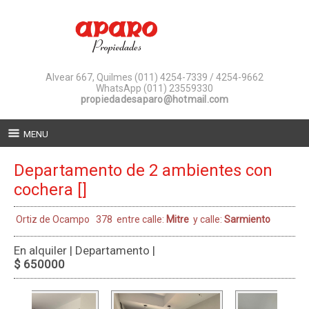
Alvear 667, Quilmes
(011) 4254-7339 / 4254-9662
WhatsApp (011) 23559330
propiedadesaparo@hotmail.com
MENU
Departamento de 2 ambientes con
cochera []
Ortiz de Ocampo 378 entre calle:
Mitre
y calle:
Sarmiento
En alquiler | Departamento |
$ 650000