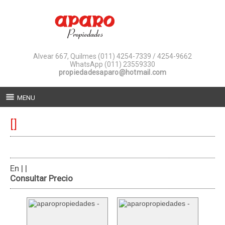
Alvear 667, Quilmes
(011) 4254-7339 / 4254-9662
WhatsApp (011) 23559330
propiedadesaparo@hotmail.com
MENU
[]
En | |
Consultar Precio